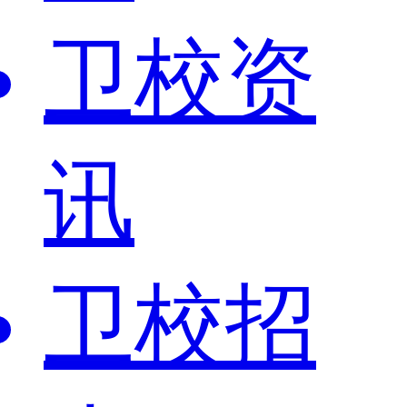
卫校资
讯
卫校招