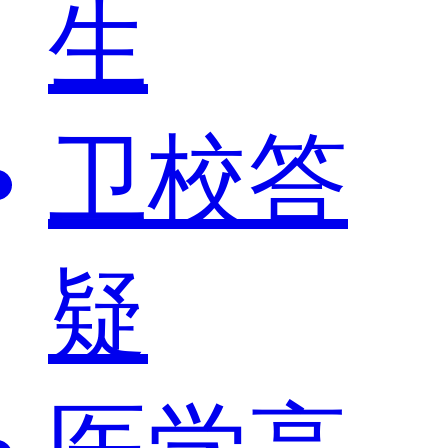
生
卫校答
疑