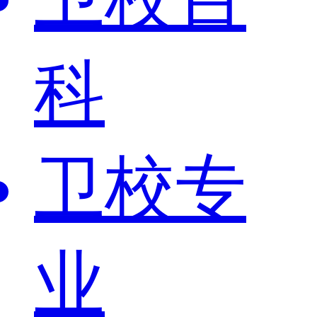
科
卫校专
业