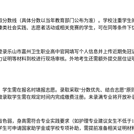
录取分数线（具体分数以当年教育部门公布为准）。学校注重学
康类社会实践、志愿者活动或相关竞赛的学生，可在同等条件下
需登录乐山市嘉州卫生职业高中官网填写个人信息并上传近期免
证明等材料到校进行现场审核。外地考生还需额外提交居住证明或
业，学生需在报名时填报志愿。录取采取“分数优先、结合志愿”
被录取学生需在规定时间内完成缴费注册。未录满专业将开放补
弱，身高需符合专业实践要求（如护理专业建议女生不低于155
学生可申请国家助学金或学校专项补助，需提前准备相关证明材