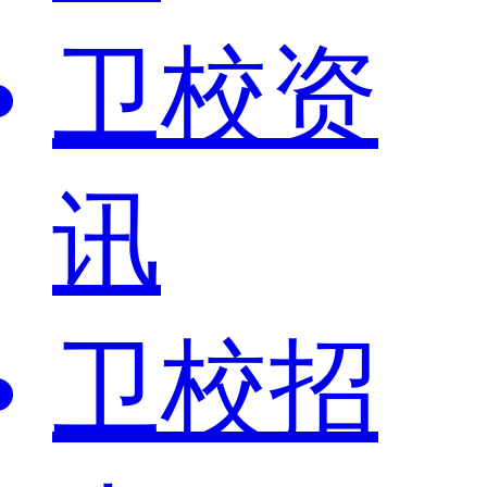
卫校资
讯
卫校招