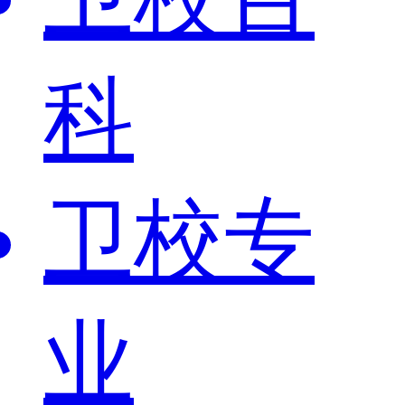
科
卫校专
业