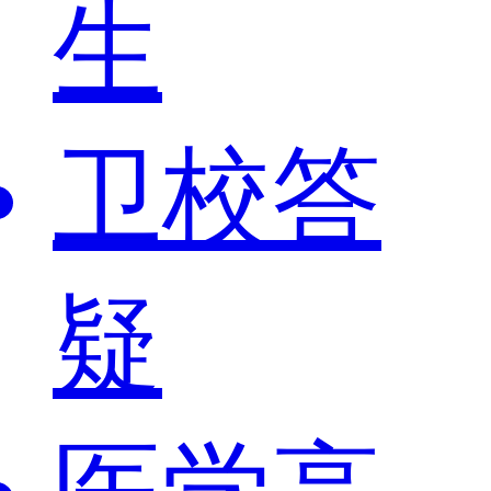
生
卫校答
疑