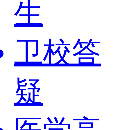
生
卫校答
疑