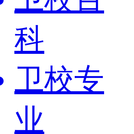
科
卫校专
业