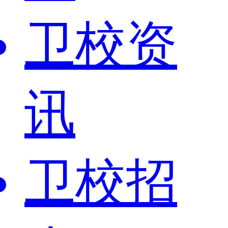
卫校资
讯
卫校招